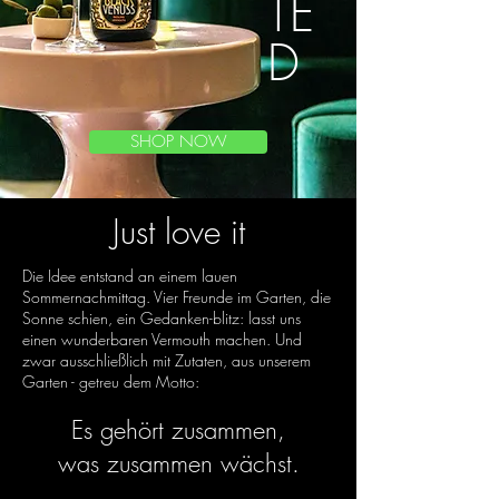
TE
D
SHOP NOW
Just love it
Die Idee entstand an einem lauen
Sommernachmittag. Vier Freunde im Garten, die
Sonne schien, ein Gedanken-blitz: lasst uns
einen wunderbaren Vermouth machen. Und
zwar ausschließlich mit Zutaten, aus unserem
Garten - getreu dem Motto:
Es gehört zusammen,
was zusammen wächst.