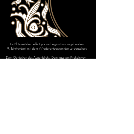
Die Blütezeit der Belle Époque beginnt im ausgehenden
19. Jahrhundert, mit dem Wiederentdecken der Leidenschaft:
Dem Genießen des Augenblicks. Dem lasziven Prickeln von
Sinnlichkeit & Lust.
Eine wilde ausgelassene Zeit und der Freiheit der Liebe.
Die Belle Époque war auf den Boulevards der Metropolen, in
den Cafés und Cabarets,
den Ateliers und Galerien, den Konzertsälen und Salons zu
Hause. Eine Zeit der erblühenden Kunst und Kultur – des
unbeschwerten Lebens mit spektakulären Partys.
DAS WAR DIE GLANZZEIT DES VERMOUTHS!
An dieses Gefühl knüpft BLACK VENUSS Riesling Vermouth an.
Leicht & verführerisch. Süß & rassig. Wie eine betörende
Primaballerina.
Die ganze Geschichte sehen Sie auf:
www.BlackVenuss.de