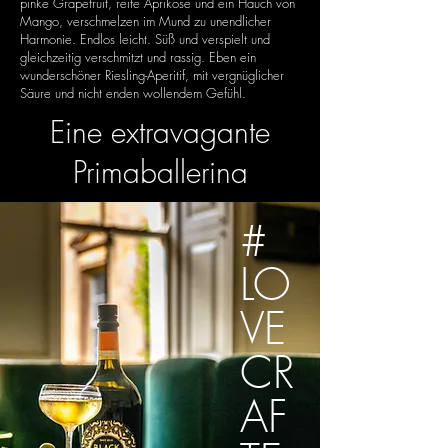
pinke Grapefruit, reife Aprikose und ein Hauch von
Mango, verschmelzen im Mund zu unendlicher
Harmonie. Endlos leicht. Süß und verspielt und
gleichzeitig verschmitzt und rassig. Eben ein
wunderschöner Riesling-Aperitif, mit vergnüglicher
Säure und nicht enden wollendem Gefühl.
Eine extravagante
Primaballerina
#
LO
VE
CR
AF