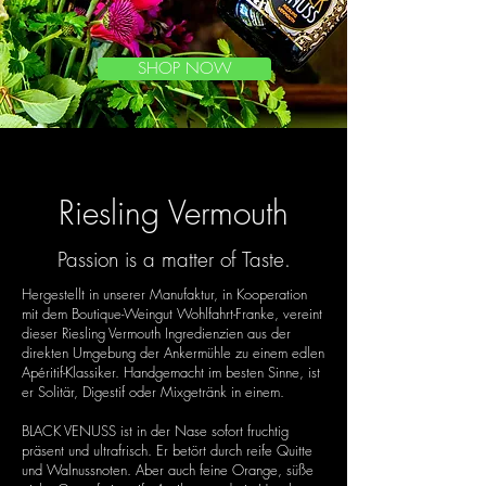
SHOP NOW
Riesling Vermouth
Passion is a matter of Taste.
Hergestellt in unserer Manufaktur, in Kooperation
mit dem Boutique-Weingut Wohlfahrt-Franke, vereint
dieser Riesling Vermouth Ingredienzien aus der
direkten Umgebung der Ankermühle zu einem edlen
Apéritif-Klassiker. Handgemacht im besten Sinne, ist
er Solitär, Digestif oder Mixgetränk in einem.
BLACK VENUSS ist in der Nase sofort fruchtig
präsent und ultrafrisch. Er betört durch reife Quitte
und Walnussnoten. Aber auch feine Orange, süße