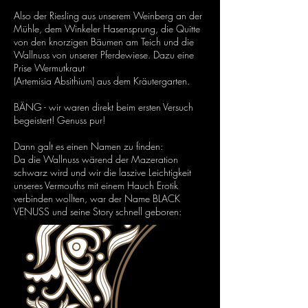
Also der Riesling aus unserem Weinberg an der
Mühle, dem Winkeler Hasensprung, die Quitte
von den knorzigen Bäumen am Teich und die
Wallnuss von unserer Pferdewiese. Dazu eine
Prise Wermutkraut
(Artemisia Absithium) aus dem Kräutergarten.
BÄNG - wir waren direkt beim ersten Versuch
begeistert! Genuss pur!
Dann galt es einen Namen zu finden:
Da die Wallnuss wärend der Mazeration
schwarz wird und wir die laszive Leichtigkeit
unseres Vermouths mit einem Hauch Erotik
verbinden wollten, war der Name BLACK
VENUSS und seine Story schnell geboren: