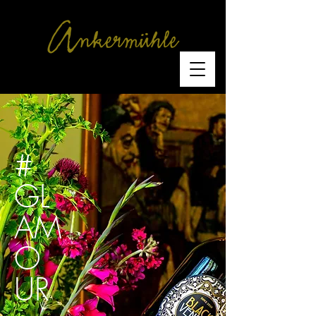
#
GL
AM
O
UR