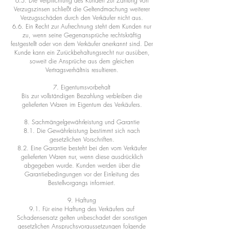
6.5. Die Verpflichtung des Kunden zur Zahlung von
Verzugszinsen schließt die Geltendmachung weiterer
Verzugsschäden durch den Verkäufer nicht aus.
6.6. Ein Recht zur Aufrechnung steht dem Kunden nur
zu, wenn seine Gegenansprüche rechtskräftig
festgestellt oder von dem Verkäufer anerkannt sind. Der
Kunde kann ein Zurückbehaltungsrecht nur ausüben,
soweit die Ansprüche aus dem gleichen
Vertragsverhältnis resultieren.
7. Eigentumsvorbehalt
Bis zur vollständigen Bezahlung verbleiben die
gelieferten Waren im Eigentum des Verkäufers.
8. Sachmängelgewährleistung und Garantie
8.1. Die Gewährleistung bestimmt sich nach
gesetzlichen Vorschriften.
8.2. Eine Garantie besteht bei den vom Verkäufer
gelieferten Waren nur, wenn diese ausdrücklich
abgegeben wurde. Kunden werden über die
Garantiebedingungen vor der Einleitung des
Bestellvorgangs informiert.
9. Haftung
9.1. Für eine Haftung des Verkäufers auf
Schadensersatz gelten unbeschadet der sonstigen
gesetzlichen Anspruchsvoraussetzungen folgende