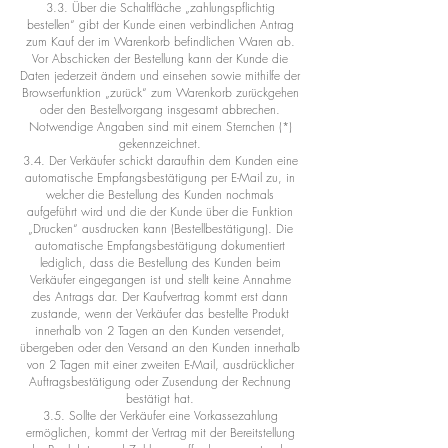
3.3. Über die Schaltfläche „zahlungspflichtig
bestellen“ gibt der Kunde einen verbindlichen Antrag
zum Kauf der im Warenkorb befindlichen Waren ab.
Vor Abschicken der Bestellung kann der Kunde die
Daten jederzeit ändern und einsehen sowie mithilfe der
Browserfunktion „zurück“ zum Warenkorb zurückgehen
oder den Bestellvorgang insgesamt abbrechen.
Notwendige Angaben sind mit einem Sternchen (*)
gekennzeichnet.
3.4. Der Verkäufer schickt daraufhin dem Kunden eine
automatische Empfangsbestätigung per E-Mail zu, in
welcher die Bestellung des Kunden nochmals
aufgeführt wird und die der Kunde über die Funktion
„Drucken“ ausdrucken kann (Bestellbestätigung). Die
automatische Empfangsbestätigung dokumentiert
lediglich, dass die Bestellung des Kunden beim
Verkäufer eingegangen ist und stellt keine Annahme
des Antrags dar. Der Kaufvertrag kommt erst dann
zustande, wenn der Verkäufer das bestellte Produkt
innerhalb von 2 Tagen an den Kunden versendet,
übergeben oder den Versand an den Kunden innerhalb
von 2 Tagen mit einer zweiten E-Mail, ausdrücklicher
Auftragsbestätigung oder Zusendung der Rechnung
bestätigt hat.
3.5. Sollte der Verkäufer eine Vorkassezahlung
ermöglichen, kommt der Vertrag mit der Bereitstellung