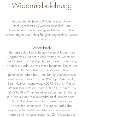
Widerrufsbelehrung
Verbraucher ist jede natürliche Person, die ein
Rechtsgeschäft zu Zwecken abschließt, die
überwiegend weder ihrer gewerblichen noch ihrer
selbständigen beruflichen Tätigkeit zugerechnet werden
können.
Widerrufsrecht
Sie haben das Recht, binnen vierzehn Tagen ohne
Angabe von Gründen diesen Vertrag zu widerrufen.
Die Widerrufsfrist beträgt vierzehn Tage ab dem Tag,
an dem Sie oder ein von Ihnen benannter Dritter, der
nicht der Beförderer ist, die Waren in Besitz
genommen haben bzw. hat. Um Ihr Widerrufsrecht
auszuüben, müssen Sie uns (Weingut Ankermühle,
Birgit Hüttner, Kapperweg, 65375 Oestrich-Winkel,
info@ankermuehle.de
., Mobil
0175-435 2375
, Fax
06723-888 675)
mittels einer eindeutigen Erklärung
(z.B. ein mit der Post versandter Brief, Telefax oder E-
Mail) über Ihren Entschluss, diesen Vertrag zu
widerrufen, informieren. Sie können dafür das
beigefügte Muster-Widerrufsformular verwenden, das
jedoch nicht vorgeschrieben ist. Zur Wahrung der