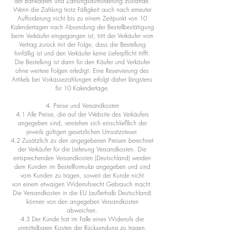
der Bankdaten und Zahlungsaufforderung zustande.
Wenn die Zahlung trotz Fälligkeit auch nach erneuter
Aufforderung nicht bis zu einem Zeitpunkt von 10
Kalendertagen nach Absendung der Bestellbestätigung
beim Verkäufer eingegangen ist, tritt der Verkäufer vom
Vertrag zurück mit der Folge, dass die Bestellung
hinfällig ist und den Verkäufer keine Lieferpflicht trifft.
Die Bestellung ist dann für den Käufer und Verkäufer
ohne weitere Folgen erledigt. Eine Reservierung des
Artikels bei Vorkassezahlungen erfolgt daher längstens
für 10 Kalendertage.
4. Preise und Versandkosten
4.1 Alle Preise, die auf der Website des Verkäufers
angegeben sind, verstehen sich einschließlich der
jeweils gültigen gesetzlichen Umsatzsteuer.
4.2 Zusätzlich zu den angegebenen Preisen berechnet
der Verkäufer für die Lieferung Versandkosten. Die
entsprechenden Versandkosten (Deutschland) werden
dem Kunden im Bestellformular angegeben und sind
vom Kunden zu tragen, soweit der Kunde nicht
von einem etwaigen Widerrufsrecht Gebrauch macht.
Die Versandkosten in die EU (außerhalb Deutschland)
können von den angegeben Versandkosten
abweichen.
4.3 Der Kunde hat im Falle eines Widerrufs die
unmittelbaren Kosten der Rücksendung zu tragen.