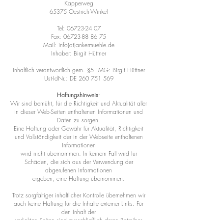
Kapperweg
65375 Oestrich-Winkel
Tel:
06723-24 07
Fax: 06723-88 86 75
Mail: info(at)ankermuehle.de
Inhaber: Birgit Hüttner
Inhaltlich verantwortlich gem. §5 TMG: Birgit Hüttner
Ust-IdNr.: DE 260 751 569
Haftungshinweis
:
Wir sind bemüht, für die Richtigkeit und Aktualität aller
in dieser Web-Seiten enthaltenen Informationen und
Daten zu sorgen.
Eine Haftung oder Gewähr für Aktualität, Richtigkeit
und Vollständigkeit der in der Webseite enthaltenen
Informationen
wird nicht übernommen. In keinem Fall wird für
Schäden, die sich aus der Verwendung der
abgerufenen Informationen
ergeben, eine Haftung übernommen.
Trotz sorgfältiger inhaltlicher Kontrolle übernehmen wir
auch keine Haftung für die Inhalte externer Links. Für
den Inhalt der