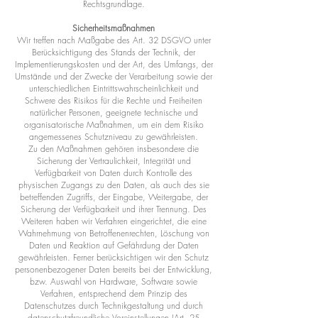
Rechtsgrundlage.
Sicherheitsmaßnahmen
Wir treffen nach Maßgabe des Art. 32 DSGVO unter
Berücksichtigung des Stands der Technik, der
Implementierungskosten und der Art, des Umfangs, der
Umstände und der Zwecke der Verarbeitung sowie der
unterschiedlichen Eintrittswahrscheinlichkeit und
Schwere des Risikos für die Rechte und Freiheiten
natürlicher Personen, geeignete technische und
organisatorische Maßnahmen, um ein dem Risiko
angemessenes Schutzniveau zu gewährleisten.
Zu den Maßnahmen gehören insbesondere die
Sicherung der Vertraulichkeit, Integrität und
Verfügbarkeit von Daten durch Kontrolle des
physischen Zugangs zu den Daten, als auch des sie
betreffenden Zugriffs, der Eingabe, Weitergabe, der
Sicherung der Verfügbarkeit und ihrer Trennung. Des
Weiteren haben wir Verfahren eingerichtet, die eine
Wahrnehmung von Betroffenenrechten, Löschung von
Daten und Reaktion auf Gefährdung der Daten
gewährleisten. Ferner berücksichtigen wir den Schutz
personenbezogener Daten bereits bei der Entwicklung,
bzw. Auswahl von Hardware, Software sowie
Verfahren, entsprechend dem Prinzip des
Datenschutzes durch Technikgestaltung und durch
datenschutzfreundliche Voreinstellungen (Art. 25