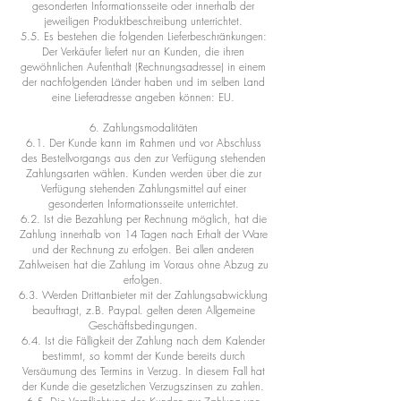
gesonderten Informationsseite oder innerhalb der
jeweiligen Produktbeschreibung unterrichtet.
5.5. Es bestehen die folgenden Lieferbeschränkungen:
Der Verkäufer liefert nur an Kunden, die ihren
gewöhnlichen Aufenthalt (Rechnungsadresse) in einem
der nachfolgenden Länder haben und im selben Land
eine Lieferadresse angeben können: EU.
6. Zahlungsmodalitäten
6.1. Der Kunde kann im Rahmen und vor Abschluss
des Bestellvorgangs aus den zur Verfügung stehenden
Zahlungsarten wählen. Kunden werden über die zur
Verfügung stehenden Zahlungsmittel auf einer
gesonderten Informationsseite unterrichtet.
6.2. Ist die Bezahlung per Rechnung möglich, hat die
Zahlung innerhalb von 14 Tagen nach Erhalt der Ware
und der Rechnung zu erfolgen. Bei allen anderen
Zahlweisen hat die Zahlung im Voraus ohne Abzug zu
erfolgen.
6.3. Werden Drittanbieter mit der Zahlungsabwicklung
beauftragt, z.B. Paypal. gelten deren Allgemeine
Geschäftsbedingungen.
6.4. Ist die Fälligkeit der Zahlung nach dem Kalender
bestimmt, so kommt der Kunde bereits durch
Versäumung des Termins in Verzug. In diesem Fall hat
der Kunde die gesetzlichen Verzugszinsen zu zahlen.