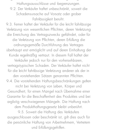
Haftungsausschlüsse und -begrenzungen.
9.2. Der Verkäufer haftet unbeschränkt, soweit die
Schadensursache auf Vorsatz oder grober
Fahrlässigkeit beruht.
9.3. Ferner haftet der Verkäufer für die leicht fahrlässige
Verletzung von wesentlichen Pflichten, deren Verletzung
die Erreichung des Vertragszwecks gefährdet, oder für
die Verletzung von Pflichten, deren Erfüllung die
ordnungsgemäße Durchführung des Vertrages
überhaupt erst ermöglicht und auf deren Einhaltung der
Kunde regelmäßig vertraut. In diesem Fall haftet der
Verkäufer jedoch nur für den vorhersehbaren,
vertragstypischen Schaden. Der Verkäufer haftet nicht
für die leicht fahrlässige Verletzung anderer als der in
den vorstehenden Sätzen genannten Pflichten.
9.4. Die vorstehenden Haftungsbeschränkungen gelten
nicht bei Verletzung von Leben, Körper und
Gesundheit, für einen Mangel nach Übernahme einer
Garantie für die Beschaffenheit des Produktes und bei
arglistig verschwiegenen Mängeln. Die Haftung nach
dem Produkthaftungsgesetz bleibt unberührt.
9.5. Soweit die Haftung des Verkäufers
ausgeschlossen oder beschränkt ist, gilt dies auch für
die persönliche Haftung von Arbeitnehmern, Vertretern
und Erfüllungsgehilfen.