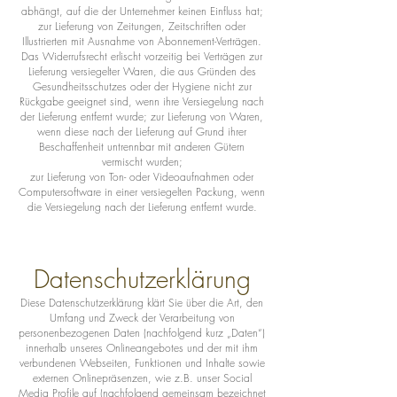
abhängt, auf die der Unternehmer keinen Einfluss hat;
zur Lieferung von Zeitungen, Zeitschriften oder
Illustrierten mit Ausnahme von Abonnement-Verträgen.
Das Widerrufsrecht erlischt vorzeitig bei Verträgen zur
Lieferung versiegelter Waren, die aus Gründen des
Gesundheitsschutzes oder der Hygiene nicht zur
Rückgabe geeignet sind, wenn ihre Versiegelung nach
der Lieferung entfernt wurde; zur Lieferung von Waren,
wenn diese nach der Lieferung auf Grund ihrer
Beschaffenheit untrennbar mit anderen Gütern
vermischt wurden;
zur Lieferung von Ton- oder Videoaufnahmen oder
Computersoftware in einer versiegelten Packung, wenn
die Versiegelung nach der Lieferung entfernt wurde.
Datenschutzerklärung
Diese Datenschutzerklärung klärt Sie über die Art, den
Umfang und Zweck der Verarbeitung von
personenbezogenen Daten (nachfolgend kurz „Daten“)
innerhalb unseres Onlineangebotes und der mit ihm
verbundenen Webseiten, Funktionen und Inhalte sowie
externen Onlinepräsenzen, wie z.B. unser Social
Media Profile auf (nachfolgend gemeinsam bezeichnet