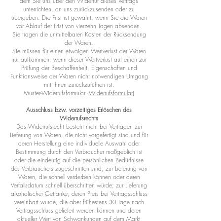
dem Sie uns über den Widerruf dieses Vertrags
unterrichten, an uns zurückzusenden oder zu
übergeben. Die Frist ist gewahrt, wenn Sie die Waren
vor Ablauf der Frist von vierzehn Tagen absenden.
Sie tragen die unmittelbaren Kosten der Rücksendung
der Waren.
Sie müssen für einen etwaigen Wertverlust der Waren
nur aufkommen, wenn dieser Wertverlust auf einen zur
Prüfung der Beschaffenheit, Eigenschaften und
Funktionsweise der Waren nicht notwendigen Umgang
mit ihnen zurückzuführen ist.
Muster-Widerrufsformular (
Widerrufsformular)
Ausschluss bzw. vorzeitiges Erlöschen des
Widerrufsrechts
Das Widerrufsrecht besteht nicht bei Verträgen zur
Lieferung von Waren, die nicht vorgefertigt sind und für
deren Herstellung eine individuelle Auswahl oder
Bestimmung durch den Verbraucher maßgeblich ist
oder die eindeutig auf die persönlichen Bedürfnisse
des Verbrauchers zugeschnitten sind; zur Lieferung von
Waren, die schnell verderben können oder deren
Verfallsdatum schnell überschritten würde; zur Lieferung
alkoholischer Getränke, deren Preis bei Vertragsschluss
vereinbart wurde, die aber frühestens 30 Tage nach
Vertragsschluss geliefert werden können und deren
aktueller Wert von Schwankungen auf dem Markt