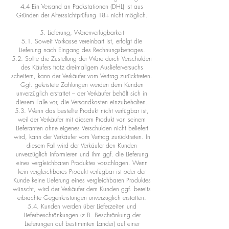
4.4 Ein Versand an Packstationen (DHL) ist aus
Gründen der Alterssichtprüfung 18+ nicht möglich.
5. Lieferung, Warenverfügbarkeit
5.1. Soweit Vorkasse vereinbart ist, erfolgt die
Lieferung nach Eingang des Rechnungsbetrages.
5.2. Sollte die Zustellung der Ware durch Verschulden
des Käufers trotz dreimaligem Auslieferversuchs
scheitern, kann der Verkäufer vom Vertrag zurücktreten.
Ggf. geleistete Zahlungen werden dem Kunden
unverzüglich erstattet – der Verkäufer behält sich in
diesem Falle vor, die Versandkosten einzubehalten.
5.3. Wenn das bestellte Produkt nicht verfügbar ist,
weil der Verkäufer mit diesem Produkt von seinem
Lieferanten ohne eigenes Verschulden nicht beliefert
wird, kann der Verkäufer vom Vertrag zurücktreten. In
diesem Fall wird der Verkäufer den Kunden
unverzüglich informieren und ihm ggf. die Lieferung
eines vergleichbaren Produktes vorschlagen. Wenn
kein vergleichbares Produkt verfügbar ist oder der
Kunde keine Lieferung eines vergleichbaren Produktes
wünscht, wird der Verkäufer dem Kunden ggf. bereits
erbrachte Gegenleistungen unverzüglich erstatten.
5.4. Kunden werden über Lieferzeiten und
Lieferbeschränkungen (z.B. Beschränkung der
Lieferungen auf bestimmten Länder) auf einer