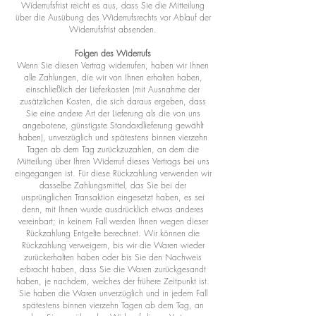
Widerrufsfrist reicht es aus, dass Sie die Mitteilung
über die Ausübung des Widerrufsrechts vor Ablauf der
Widerrufsfrist absenden.
Folgen des Widerrufs
Wenn Sie diesen Vertrag widerrufen, haben wir Ihnen
alle Zahlungen, die wir von Ihnen erhalten haben,
einschließlich der Lieferkosten (mit Ausnahme der
zusätzlichen Kosten, die sich daraus ergeben, dass
Sie eine andere Art der Lieferung als die von uns
angebotene, günstigste Standardlieferung gewählt
haben), unverzüglich und spätestens binnen vierzehn
Tagen ab dem Tag zurückzuzahlen, an dem die
Mitteilung über Ihren Widerruf dieses Vertrags bei uns
eingegangen ist. Für diese Rückzahlung verwenden wir
dasselbe Zahlungsmittel, das Sie bei der
ursprünglichen Transaktion eingesetzt haben, es sei
denn, mit Ihnen wurde ausdrücklich etwas anderes
vereinbart; in keinem Fall werden Ihnen wegen dieser
Rückzahlung Entgelte berechnet. Wir können die
Rückzahlung verweigern, bis wir die Waren wieder
zurückerhalten haben oder bis Sie den Nachweis
erbracht haben, dass Sie die Waren zurückgesandt
haben, je nachdem, welches der frühere Zeitpunkt ist.
Sie haben die Waren unverzüglich und in jedem Fall
spätestens binnen vierzehn Tagen ab dem Tag, an