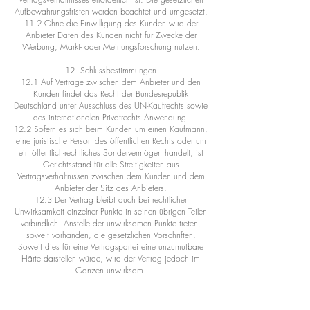
Aufbewahrungsfristen werden beachtet und umgesetzt.
11.2 Ohne die Einwilligung des Kunden wird der
Anbieter Daten des Kunden nicht für Zwecke der
Werbung, Markt- oder Meinungsforschung nutzen.
12. Schlussbestimmungen
12.1 Auf Verträge zwischen dem Anbieter und den
Kunden findet das Recht der Bundesrepublik
Deutschland unter Ausschluss des UN-Kaufrechts sowie
des internationalen Privatrechts Anwendung.
12.2 Sofern es sich beim Kunden um einen Kaufmann,
eine juristische Person des öffentlichen Rechts oder um
ein öffentlich-rechtliches Sondervermögen handelt, ist
Gerichtsstand für alle Streitigkeiten aus
Vertragsverhältnissen zwischen dem Kunden und dem
Anbieter der Sitz des Anbieters.
12.3 Der Vertrag bleibt auch bei rechtlicher
Unwirksamkeit einzelner Punkte in seinen übrigen Teilen
verbindlich. Anstelle der unwirksamen Punkte treten,
soweit vorhanden, die gesetzlichen Vorschriften.
Soweit dies für eine Vertragspartei eine unzumutbare
Härte darstellen würde, wird der Vertrag jedoch im
Ganzen unwirksam.