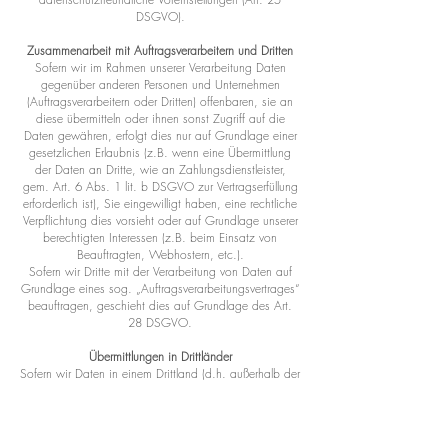
DSGVO).
Zusammenarbeit mit Auftragsverarbeitern und Dritten
Sofern wir im Rahmen unserer Verarbeitung Daten
gegenüber anderen Personen und Unternehmen
(Auftragsverarbeitern oder Dritten) offenbaren, sie an
diese übermitteln oder ihnen sonst Zugriff auf die
Daten gewähren, erfolgt dies nur auf Grundlage einer
gesetzlichen Erlaubnis (z.B. wenn eine Übermittlung
der Daten an Dritte, wie an Zahlungsdienstleister,
gem. Art. 6 Abs. 1 lit. b DSGVO zur Vertragserfüllung
erforderlich ist), Sie eingewilligt haben, eine rechtliche
Verpflichtung dies vorsieht oder auf Grundlage unserer
berechtigten Interessen (z.B. beim Einsatz von
Beauftragten, Webhostern, etc.).
Sofern wir Dritte mit der Verarbeitung von Daten auf
Grundlage eines sog. „Auftragsverarbeitungsvertrages“
beauftragen, geschieht dies auf Grundlage des Art.
28 DSGVO.
Übermittlungen in Drittländer
Sofern wir Daten in einem Drittland (d.h. außerhalb der
Europäischen Union (EU) oder des Europäischen
Wirtschaftsraums (EWR)) verarbeiten oder dies im
Rahmen der Inanspruchnahme von Diensten Dritter
oder Offenlegung, bzw. Übermittlung von Daten an