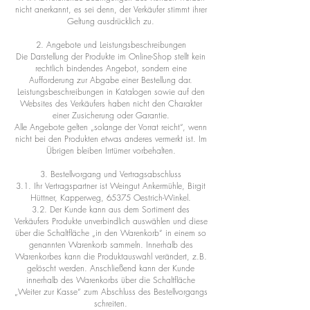
nicht anerkannt, es sei denn, der Verkäufer stimmt ihrer
Geltung ausdrücklich zu.
2. Angebote und Leistungsbeschreibungen
Die Darstellung der Produkte im Online-Shop stellt kein
rechtlich bindendes Angebot, sondern eine
Aufforderung zur Abgabe einer Bestellung dar.
Leistungsbeschreibungen in Katalogen sowie auf den
Websites des Verkäufers haben nicht den Charakter
einer Zusicherung oder Garantie.
Alle Angebote gelten „solange der Vorrat reicht“, wenn
nicht bei den Produkten etwas anderes vermerkt ist. Im
Übrigen bleiben Irrtümer vorbehalten.
3. Bestellvorgang und Vertragsabschluss
3.1. Ihr Vertragspartner ist Weingut Ankermühle, Birgit
Hüttner, Kapperweg, 65375 Oestrich-Winkel.
3.2. Der Kunde kann aus dem Sortiment des
Verkäufers Produkte unverbindlich auswählen und diese
über die Schaltfläche „in den Warenkorb“ in einem so
genannten Warenkorb sammeln. Innerhalb des
Warenkorbes kann die Produktauswahl verändert, z.B.
gelöscht werden. Anschließend kann der Kunde
innerhalb des Warenkorbs über die Schaltfläche
„Weiter zur Kasse“ zum Abschluss des Bestellvorgangs
schreiten.