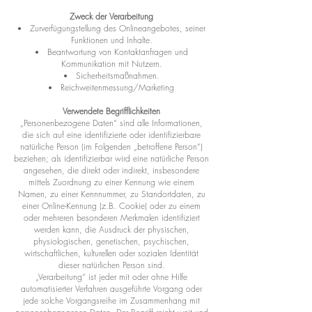
Zweck der Verarbeitung
Zurverfügungstellung des Onlineangebotes, seiner
Funktionen und Inhalte.
Beantwortung von Kontaktanfragen und
Kommunikation mit Nutzern.
Sicherheitsmaßnahmen.
Reichweitenmessung/Marketing
Verwendete Begrifflichkeiten
„Personenbezogene Daten“ sind alle Informationen,
die sich auf eine identifizierte oder identifizierbare
natürliche Person (im Folgenden „betroffene Person“)
beziehen; als identifizierbar wird eine natürliche Person
angesehen, die direkt oder indirekt, insbesondere
mittels Zuordnung zu einer Kennung wie einem
Namen, zu einer Kennnummer, zu Standortdaten, zu
einer Online-Kennung (z.B. Cookie) oder zu einem
oder mehreren besonderen Merkmalen identifiziert
werden kann, die Ausdruck der physischen,
physiologischen, genetischen, psychischen,
wirtschaftlichen, kulturellen oder sozialen Identität
dieser natürlichen Person sind.
„Verarbeitung“ ist jeder mit oder ohne Hilfe
automatisierter Verfahren ausgeführte Vorgang oder
jede solche Vorgangsreihe im Zusammenhang mit