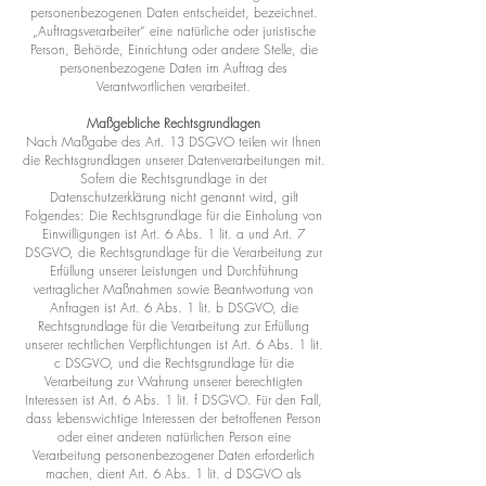
personenbezogenen Daten entscheidet, bezeichnet.
„Auftragsverarbeiter“ eine natürliche oder juristische
Person, Behörde, Einrichtung oder andere Stelle, die
personenbezogene Daten im Auftrag des
Verantwortlichen verarbeitet.
Maßgebliche Rechtsgrundlagen
Nach Maßgabe des Art. 13 DSGVO teilen wir Ihnen
die Rechtsgrundlagen unserer Datenverarbeitungen mit.
Sofern die Rechtsgrundlage in der
Datenschutzerklärung nicht genannt wird, gilt
Folgendes: Die Rechtsgrundlage für die Einholung von
Einwilligungen ist Art. 6 Abs. 1 lit. a und Art. 7
DSGVO, die Rechtsgrundlage für die Verarbeitung zur
Erfüllung unserer Leistungen und Durchführung
vertraglicher Maßnahmen sowie Beantwortung von
Anfragen ist Art. 6 Abs. 1 lit. b DSGVO, die
Rechtsgrundlage für die Verarbeitung zur Erfüllung
unserer rechtlichen Verpflichtungen ist Art. 6 Abs. 1 lit.
c DSGVO, und die Rechtsgrundlage für die
Verarbeitung zur Wahrung unserer berechtigten
Interessen ist Art. 6 Abs. 1 lit. f DSGVO. Für den Fall,
dass lebenswichtige Interessen der betroffenen Person
oder einer anderen natürlichen Person eine
Verarbeitung personenbezogener Daten erforderlich
machen, dient Art. 6 Abs. 1 lit. d DSGVO als