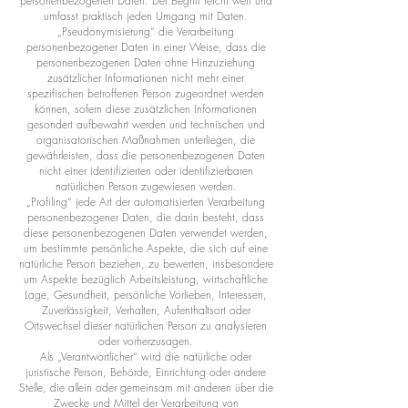
personenbezogenen Daten. Der Begriff reicht weit und
umfasst praktisch jeden Umgang mit Daten.
„Pseudonymisierung“ die Verarbeitung
personenbezogener Daten in einer Weise, dass die
personenbezogenen Daten ohne Hinzuziehung
zusätzlicher Informationen nicht mehr einer
spezifischen betroffenen Person zugeordnet werden
können, sofern diese zusätzlichen Informationen
gesondert aufbewahrt werden und technischen und
organisatorischen Maßnahmen unterliegen, die
gewährleisten, dass die personenbezogenen Daten
nicht einer identifizierten oder identifizierbaren
natürlichen Person zugewiesen werden.
„Profiling“ jede Art der automatisierten Verarbeitung
personenbezogener Daten, die darin besteht, dass
diese personenbezogenen Daten verwendet werden,
um bestimmte persönliche Aspekte, die sich auf eine
natürliche Person beziehen, zu bewerten, insbesondere
um Aspekte bezüglich Arbeitsleistung, wirtschaftliche
Lage, Gesundheit, persönliche Vorlieben, Interessen,
Zuverlässigkeit, Verhalten, Aufenthaltsort oder
Ortswechsel dieser natürlichen Person zu analysieren
oder vorherzusagen.
Als „Verantwortlicher“ wird die natürliche oder
juristische Person, Behörde, Einrichtung oder andere
Stelle, die allein oder gemeinsam mit anderen über die
Zwecke und Mittel der Verarbeitung von