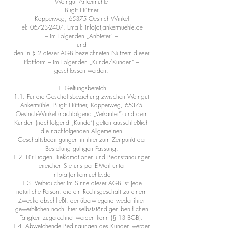
Weingut Ankermühle
Birgit Hüttner
Kapperweg, 65375 Oestrich-Winkel
Tel: 06723-2407, Email: info(at)ankermuehle.de
– im Folgenden „Anbieter“ –
und
den in § 2 dieser AGB bezeichneten Nutzern dieser
Plattform – im Folgenden „Kunde/Kunden“ –
geschlossen werden.
1. Geltungsbereich
1.1. Für die Geschäftsbeziehung zwischen Weingut
Ankermühle, Birgit Hüttner, Kapperweg, 65375
Oestrich-Winkel (nachfolgend „Verkäufer“) und dem
Kunden (nachfolgend „Kunde“) gelten ausschließlich
die nachfolgenden Allgemeinen
Geschäftsbedingungen in ihrer zum Zeitpunkt der
Bestellung gültigen Fassung.
1.2. Für Fragen, Reklamationen und Beanstandungen
erreichen Sie uns per E-Mail unter
info(at)ankermuehle.de
1.3. Verbraucher im Sinne dieser AGB ist jede
natürliche Person, die ein Rechtsgeschäft zu einem
Zwecke abschließt, der überwiegend weder ihrer
gewerblichen noch ihrer selbstständigen beruflichen
Tätigkeit zugerechnet werden kann (§ 13 BGB).
1.4. Abweichende Bedingungen des Kunden werden