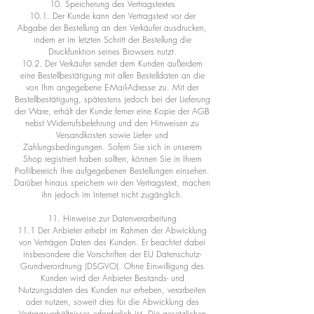
10. Speicherung des Vertragstextes
10.1. Der Kunde kann den Vertragstext vor der
Abgabe der Bestellung an den Verkäufer ausdrucken,
indem er im letzten Schritt der Bestellung die
Druckfunktion seines Browsers nutzt.
10.2. Der Verkäufer sendet dem Kunden außerdem
eine Bestellbestätigung mit allen Bestelldaten an die
von Ihm angegebene E-Mail-Adresse zu. Mit der
Bestellbestätigung, spätestens jedoch bei der Lieferung
der Ware, erhält der Kunde ferner eine Kopie der AGB
nebst Widerrufsbelehrung und den Hinweisen zu
Versandkosten sowie Liefer- und
Zahlungsbedingungen. Sofern Sie sich in unserem
Shop registriert haben sollten, können Sie in Ihrem
Profilbereich Ihre aufgegebenen Bestellungen einsehen.
Darüber hinaus speichern wir den Vertragstext, machen
ihn jedoch im Internet nicht zugänglich.
11. Hinweise zur Datenverarbeitung
11.1 Der Anbieter erhebt im Rahmen der Abwicklung
von Verträgen Daten des Kunden. Er beachtet dabei
insbesondere die Vorschriften der EU Datenschutz-
Grundverordnung (DSGVO). Ohne Einwilligung des
Kunden wird der Anbieter Bestands- und
Nutzungsdaten des Kunden nur erheben, verarbeiten
oder nutzen, soweit dies für die Abwicklung des
Vertragsverhältnisses erforderlich ist. Die gesetzlichen