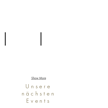
Add a Title
Add a Title
Describe
Describe
your
your
image
image
Add a Title
Add a Title
Describe
Describe
your
your
image
image
Show More
Unsere
nächsten
Events