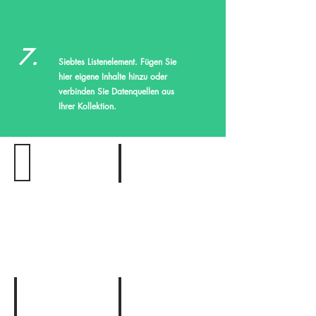
7.
Siebtes Listenelement. Fügen Sie
hier eigene Inhalte hinzu oder
verbinden Sie Datenquellen aus
Ihrer Kollektion.
Add a Title
Add a Title
Describe
Describe
your
your
image
image