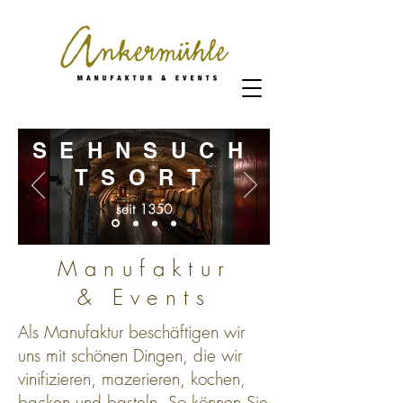
SEHNSUCH
TSORT
seit 1350
Manufaktur
& Events
Als Manufaktur beschäftigen wir
uns mit schönen Dingen, die wir
vinifizieren, mazerieren, kochen,
backen und basteln. So können Sie