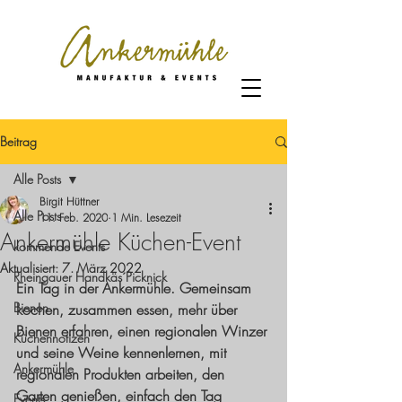
Beitrag
Alle Posts
Birgit Hüttner
Alle Posts
11. Feb. 2020
1 Min. Lesezeit
Ankermühle Küchen-Event
kommende Events
Aktualisiert:
7. März 2022
Rheingauer Handkäs´Picknick
Ein Tag in der Ankermühle. Gemeinsam 
Bienen
kochen, zusammen essen, mehr über 
Bienen erfahren, einen regionalen Winzer 
Küchennotizen
und seine Weine kennenlernen, mit 
Ankermühle
regionalen Produkten arbeiten, den 
Garten genießen, einfach den Tag 
Events