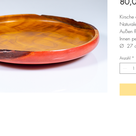
80,
Kirsche
Natural
Außen f
Innen pe
Ø  27 
2021 Pr
Anzahl
*