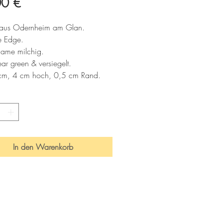
Preis
00 €
 aus Odernheim am Glan.
e Edge.
lame milchig.
ar green & versiegelt.
cm, 4 cm hoch, 0,5 cm Rand.
inz Edition
In den Warenkorb