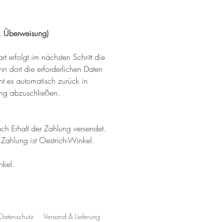
ft, Überweisung)
t erfolgt im nächsten Schritt die 
n dort die erforderlichen Daten 
t es automatisch zurück in 
ung abzuschließen.
 Erhalt der Zahlung versendet.
d Zahlung ist Oestrich-Winkel.
nkel.
Datenschutz
Versand & Lieferung