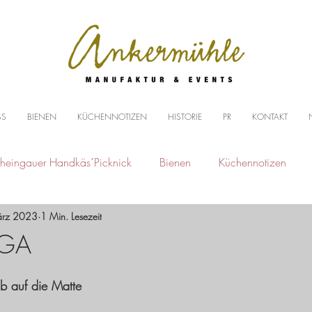
SS
BIENEN
KÜCHENNOTIZEN
HISTORIE
PR
KONTAKT
heingauer Handkäs´Picknick
Bienen
Küchennotizen
ärz 2023
1 Min. Lesezeit
OGA
b auf die Matte