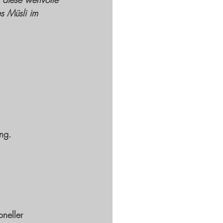
s Müsli im 
ng. 
neller 