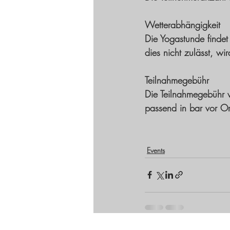
Wetterabhängigkeit
Die Yogastunde findet
dies nicht zulässt, wi
Teilnahmegebühr
Die Teilnahmegebühr 
passend in bar vor Or
Events