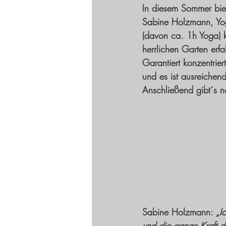
In diesem Sommer bie
Sabine Holzmann, Yog
(davon ca. 1h Yoga) k
herrlichen Garten erf
Garantiert konzentrier
und es ist ausreichen
Anschließend gibt´s 
Sabine Holzmann: 
„I
und die ganze Kraft d