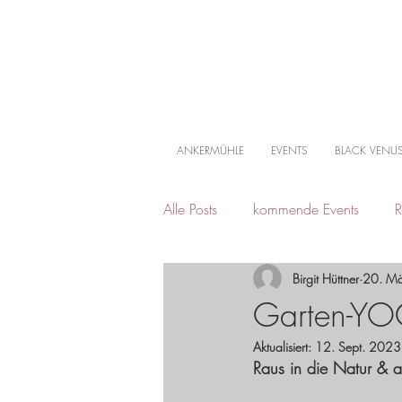
ANKERMÜHLE
EVENTS
BLACK VENU
Alle Posts
kommende Events
R
Birgit Hüttner
20. M
Mühlenfestival
Garten-Y
Aktualisiert:
12. Sept. 2023
Raus in die Natur & a