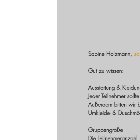
Sabine Holzmann, 
sa
Gut zu wissen: 
Ausstattung & Kleidu
Jeder Teilnehmer sollt
Außerdem bitten wir b
Umkleide- & Duschmögl
Gruppengröße
Die Teilnehmeranzahl i