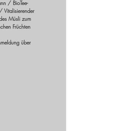
nn / BioTee-
Vitalisierender 
des Müsli zum 
schen Früchten
nmeldung über 