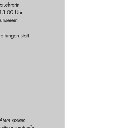
-Lehrerin 
 13:00 Uhr 
 unserem 
altungen statt 
 Atem spüren 
 diese wertvolle 