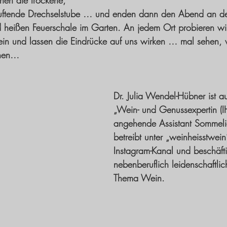
en die trockene, 
ftende Drechselstube … und enden dann den Abend an der
 heißen Feuerschale im Garten. An jedem Ort probieren w
n und lassen die Eindrücke auf uns wirken … mal sehen, 
chen… 
Dr. Julia Wendel-Hübner ist 
„Wein- und Genussexpertin (IH
angehende Assistant Sommelie
betreibt unter „weinheisstwein
Instagram-Kanal und beschäfti
nebenberuflich leidenschaftli
Thema Wein.