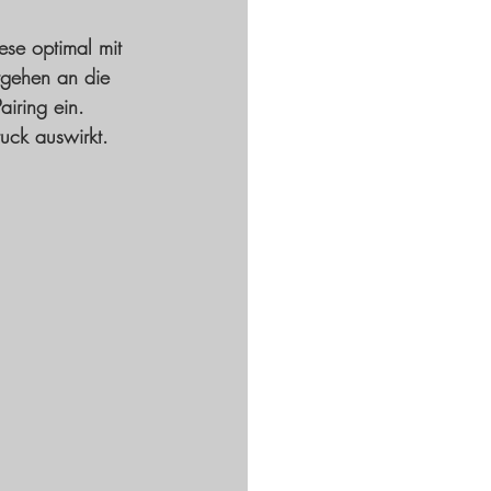
ese optimal mit 
rgehen an die 
airing ein. 
uck auswirkt. 