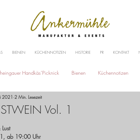
SS
BIENEN
KÜCHENNOTIZEN
HISTORIE
PR
KONTAKT
heingauer Handkäs´Picknick
Bienen
Küchennotizen
ni 2021
2 Min. Lesezeit
STWEIN Vol. 1
Lust
1, ab 19:00 Uhr 