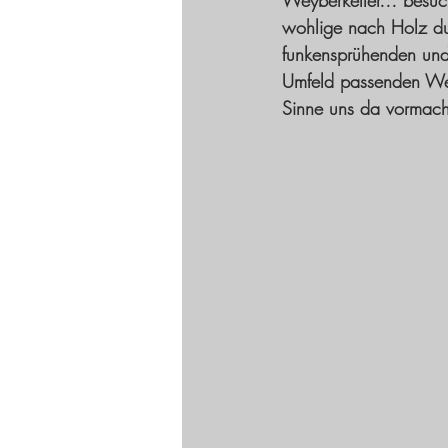
Weyberkeller… besuch
wohlige nach Holz du
funkensprühenden und
Umfeld passenden Wei
Sinne uns da vorma