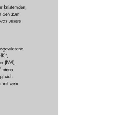
 knisternden, 
ir den zum 
was unsere 
ausgewiesene 
K)“, 
r (IWI), 
“ einen 
gt sich 
ch mit dem 