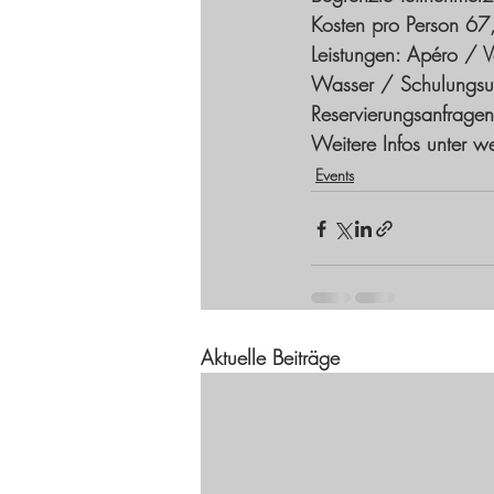
Kosten pro Person 67
Leistungen: Apéro / 
Wasser / Schulungsun
Reservierungsanfragen 
Weitere Infos unter w
Events
Aktuelle Beiträge