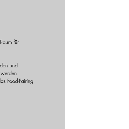
 Raum für 
nden und 
n werden 
as Food-Pairing 