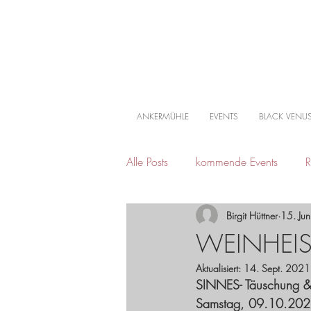
ANKERMÜHLE
EVENTS
BLACK VENU
Alle Posts
kommende Events
R
Birgit Hüttner
15. Ju
Mühlenfestival
WEINHEIS
Aktualisiert:
14. Sept. 2021
SINNES- Täuschung & 
Samstag, 09.10.202