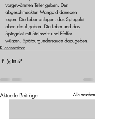
vorgewärmten Teller geben. Den 
abgeschmeckten Mangold daneben 
legen. Die Leber anlegen, das Spiegelei 
oben drauf geben. Die Leber und das 
Spiegelei mit Steinsalz und Pfeffer 
würzen. Spätburgundersauce dazugeben.
Küchennotizen
Aktuelle Beiträge
Alle ansehen