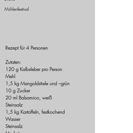
Mühlenfestival
Rezept für 4 Personen
Zutaten: 
120 g Kalbsleber pro Person
Mehl
1,5 kg Mangoldstiele und –grün
10 g Zucker
20 ml Balsamico, weiß
Steinsalz
1,5 kg Kartoffeln, festkochend
Wasser
Steinsalz