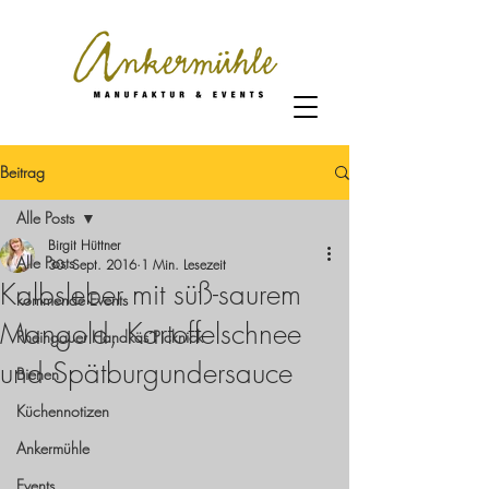
Beitrag
Alle Posts
Birgit Hüttner
Alle Posts
30. Sept. 2016
1 Min. Lesezeit
Kalbsleber mit süß-saurem
kommende Events
Mangold, Kartoffelschnee
Rheingauer Handkäs´Picknick
und Spätburgundersauce
Bienen
Küchennotizen
Ankermühle
Events