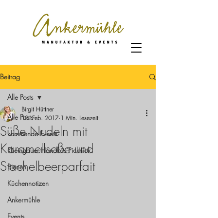
Beitrag
Alle Posts
Birgit Hüttner
Alle Posts
10. Feb. 2017
1 Min. Lesezeit
Süße Nudeln mit
kommende Events
Karamellsoße und
Rheingauer Handkäs´Picknick
Stachelbeerparfait
Bienen
Küchennotizen
Ankermühle
Events