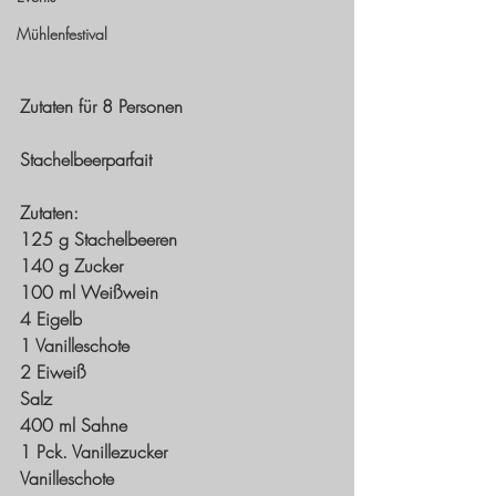
Mühlenfestival
Zutaten für 8 Personen
Stachelbeerparfait
Zutaten: 
125 g Stachelbeeren
140 g Zucker
100 ml Weißwein
4 Eigelb
1 Vanilleschote
2 Eiweiß
Salz
400 ml Sahne
1 Pck. Vanillezucker
Vanilleschote