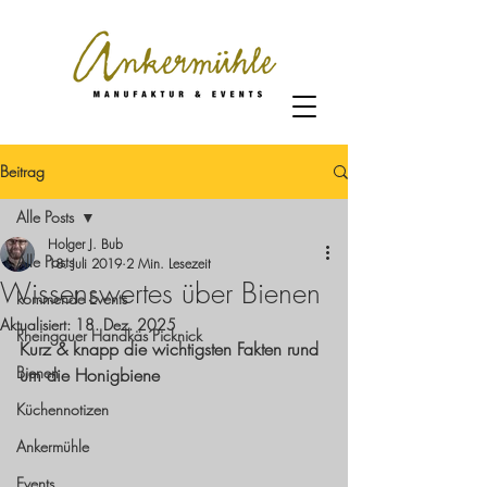
Beitrag
Alle Posts
Holger J. Bub
Alle Posts
18. Juli 2019
2 Min. Lesezeit
Wissenswertes über Bienen
kommende Events
Aktualisiert:
18. Dez. 2025
Rheingauer Handkäs´Picknick
Kurz & knapp die wichtigsten Fakten rund 
Bienen
um die Honigbiene
Küchennotizen
Ankermühle
Events